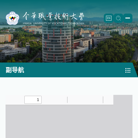
EN
学校概况
学校简介
二级学院
学校章程
信息工程学院
（怀卡托国际学院）
招生就业
副导航
历史沿革
智能制造学院
招生信息
人才培养
现任领导
航空工程学院
继续教育
（成人教育）
专业设置
师资队伍
机构设置
制药工程学院
就业创业
重点专业
师资概况
科学研究
建筑工程学院
教学改革
团队建设
重点学科
合作交流
农学院
精品课程
正高名录
科研机构
校企合作
校园文化
师范学院
重点教材
人才梯队