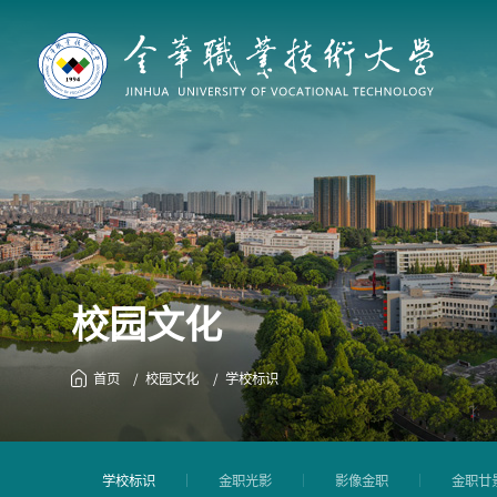
学校
信息公开
电子邮箱
学校
学校
书记/校长信箱
校园文化
历史
ENGLISH
现任
OA
机构
首页
校园文化
学校标识
综合服务
校内资源
学校标识
金职光影
影像金职
金职廿