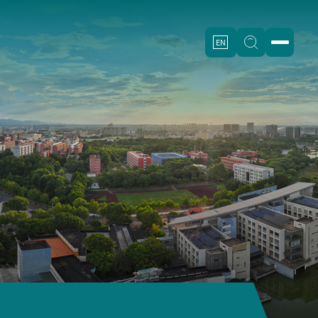
EN
伍
科学研究
合作交流
校园文化
校园服务
重点学科
校企合作
学校标识
办公电话
科研机构
国际交流
金职光影
图书馆
科技服务
影像金职
学校校历
科研成果
金职廿景
心理咨询
学术期刊
校园地图
后勤服务
下载专栏
VPN服务
校内服务
招标信息