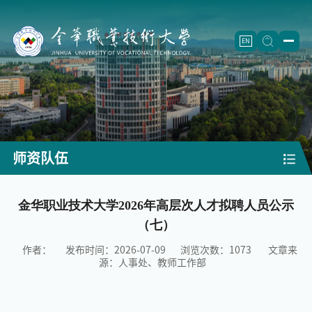
EN
学校概况
学校简介
二级学院
学校章程
信息工程学院
（怀卡托国际学院）
招生就业
师资队伍
历史沿革
智能制造学院
招生信息
人才培养
现任领导
航空工程学院
继续教育
（成人教育）
专业设置
金华职业技术大学2026年高层次人才拟聘人员公示
师资队伍
（七）
机构设置
制药工程学院
就业创业
重点专业
师资概况
科学研究
作者：
发布时间：2026-07-09
浏览次数：
1073
文章来
建筑工程学院
教学改革
团队建设
重点学科
合作交流
源：人事处、教师工作部
农学院
精品课程
正高名录
科研机构
校企合作
校园文化
师范学院
重点教材
人才梯队