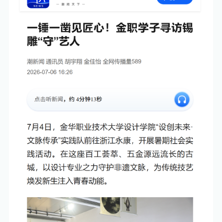
科技服务
国际交流
学校标识
校园服务
医学院
实训基地
人才政策
科研成果
金职光影
办公电话
商学院
人才引进
学术期刊
影像金职
图书馆
文旅学院
金职廿景
学校校历
设计学院
校园地图
心理咨询
武义学院
下载专栏
后勤服务
马克思主义学院
VPN服务
公共基础学院
（军事与体育工作部）
校内服务
招标信息