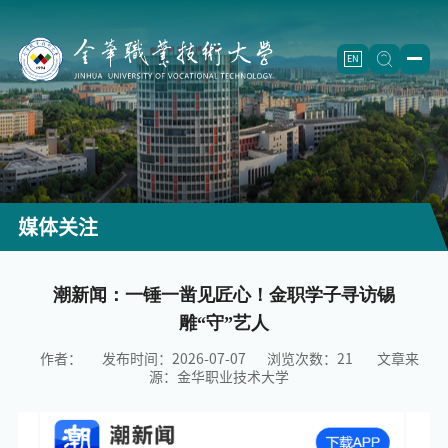
EN
学校概况
学校简介
二级学院
学校章程
信息工程学院
（怀卡托国际学院）
招生就业
媒体关注
历史沿革
智能制造学院
招生信息
人才培养
现任领导
航空工程学院
继续教育
（成人教育）
专业设置
潮新闻：一锤一凿见匠心！金职学子寻访锡
师资队伍
雕“守”艺人
机构设置
制药工程学院
就业创业
重点专业
师资概况
科学研究
作者：
发布时间：2026-07-07
浏览次数：
21
文章来
建筑工程学院
教学改革
团队建设
重点学科
合作交流
源：金华职业技术大学
农学院
精品课程
正高名录
科研机构
校企合作
校园文化
师范学院
重点教材
人才梯队