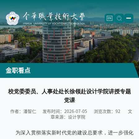
EN
学校概况
学校简介
二级学院
学校章程
信息工程学院
（怀卡托国际学院）
招生就业
金职看点
历史沿革
智能制造学院
招生信息
人才培养
现任领导
航空工程学院
继续教育
（成人教育）
专业设置
校党委委员、人事处处长徐领赴设计学院讲授专题
师资队伍
党课
机构设置
制药工程学院
就业创业
重点专业
师资概况
科学研究
作者：潘智仁
发布时间：2026-07-05
浏览次数：
92
文
建筑工程学院
教学改革
团队建设
重点学科
合作交流
章来源：设计学院
农学院
精品课程
正高名录
科研机构
校企合作
校园文化
为深入贯彻落实新时代党的建设总要求，进一步强化
师范学院
重点教材
人才梯队