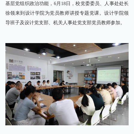
科技服务
国际交流
学校标识
基层党组织政治功能，6月18日，校党委委员、人事处处长
校园服务
医学院
实训基地
人才政策
科研成果
徐领来到设计学院为党员教师讲授专题党课。设计学院领
金职光影
办公电话
商学院
导班子及设计党支部、机关人事处党支部党员教师参加。
人才引进
学术期刊
影像金职
图书馆
文旅学院
金职廿景
学校校历
设计学院
校园地图
心理咨询
武义学院
下载专栏
后勤服务
马克思主义学院
VPN服务
公共基础学院
（军事与体育工作部）
校内服务
招标信息