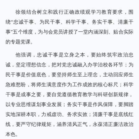
徐领结合树立和践行正确政绩观学习教育要求，围
绕“忠诚干事、为民干事、科学干事、务实干事、清廉干
事”五个维度，为与会党员讲授了一堂内涵深刻、贴合实际
的专题党课。
他强调，忠诚干事是立身之本，要始终筑牢政治忠
信息公开
电子邮箱
书记/校长信箱
ENGLISH
OA
综合服务
校内资源
诚，坚定理想信念，把对党忠诚融入办学治校各环节；为
民干事是价值底色，要坚持师生至上理念，主动回应师生
急难愁盼，将师生满意度作为工作成效的核心标尺；科学
干事是成事之要，要自觉遵循教育教学与科研创新规律，
以专业思维谋划事业发展；务实干事是作风保障，要脚踏
实地深耕本职，力戒虚功、务求实效；清廉干事是底线红
线，要严守纪律规矩，涵养清风正气，永葆清正廉洁政治
本色。