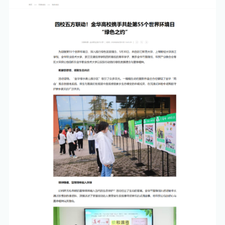
科技服务
国际交流
学校标识
校园服务
医学院
实训基地
人才政策
科研成果
金职光影
办公电话
商学院
人才引进
学术期刊
影像金职
图书馆
文旅学院
金职廿景
学校校历
设计学院
校园地图
心理咨询
武义学院
下载专栏
后勤服务
马克思主义学院
VPN服务
公共基础学院
（军事与体育工作部）
校内服务
招标信息