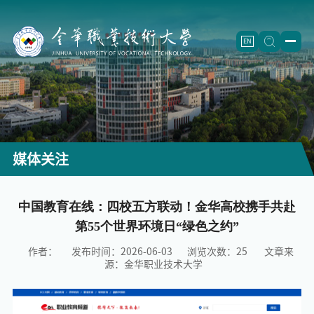
EN
学校概况
学校简介
二级学院
学校章程
信息工程学院
（怀卡托国际学院）
招生就业
媒体关注
历史沿革
智能制造学院
招生信息
人才培养
现任领导
航空工程学院
继续教育
（成人教育）
专业设置
中国教育在线：四校五方联动！金华高校携手共赴
师资队伍
第55个世界环境日“绿色之约”
机构设置
制药工程学院
就业创业
重点专业
师资概况
科学研究
作者：
发布时间：2026-06-03
浏览次数：
25
文章来
建筑工程学院
教学改革
团队建设
重点学科
合作交流
源：金华职业技术大学
农学院
精品课程
正高名录
科研机构
校企合作
校园文化
师范学院
重点教材
人才梯队