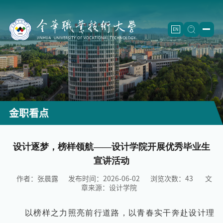
EN
学校概况
学校简介
二级学院
学校章程
信息工程学院
（怀卡托国际学院）
招生就业
金职看点
历史沿革
智能制造学院
招生信息
人才培养
现任领导
航空工程学院
继续教育
（成人教育）
专业设置
设计逐梦，榜样领航——设计学院开展优秀毕业生
师资队伍
宣讲活动
机构设置
制药工程学院
就业创业
重点专业
师资概况
科学研究
作者：张晨露
发布时间：2026-06-02
浏览次数：
43
文
建筑工程学院
教学改革
团队建设
重点学科
合作交流
章来源：设计学院
农学院
精品课程
正高名录
科研机构
校企合作
校园文化
以榜样之力照亮前行道路，以青春实干奔赴设计理
师范学院
重点教材
人才梯队