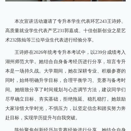
本次宣讲活动
邀请了专升本学生代表环艺243
王诗婷、
高质量就业学生代表产艺231
郭嘉成
、十佳创新创业之星艺
术232
陈灿
等三位毕业生代表
进行经验分享。
王诗婷在
2026
年统考专升本考试中，以
239
分成绩考入
湖州师范大学。她结合自身备考经历进行分享，坦言专升
信息公开
电子邮箱
书记/校长信箱
ENGLISH
OA
综合服务
校内资源
本是一场持久战。大学期间，她在深耕专业、积极参赛的
同时，始终明确升学目标，合理平衡学习、竞赛与备考时
间。她细致分享了时间规划与心态调节方法，建议同学们
尽早确立目标、夯实基础，拒绝拖延、稳扎稳打。她鼓励
大家珍惜大学时光，不惧压力，以坚定信念和踏实努力奔
赴目标，实现学历提升与自我突破。
陈灿聚焦创新经历与竞赛经验进行分享。她结合自身