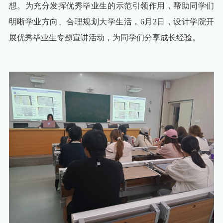
科技服务
国际交流
学校标识
想。为充分发挥优秀毕业生的示范引领作用，帮助
同学们
校园服务
医学院
实训基地
人才政策
科研成果
明晰学业方向、
合理
规划大学生活，
6月2日，
设计学院开
金职光影
办公电话
商学院
展优秀毕业生专题宣讲活动，
为同学们
分享成长经验
。
人才引进
学术期刊
影像金职
图书馆
文旅学院
金职廿景
学校校历
设计学院
校园地图
心理咨询
武义学院
下载专栏
后勤服务
马克思主义学院
VPN服务
公共基础学院
（军事与体育工作部）
校内服务
招标信息