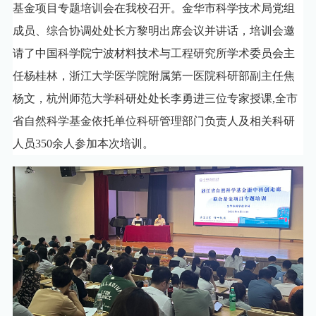
科技服务
国际交流
学校标识
基金项目专题培训会在我校召开。金华市科学技术局党组
校园服务
医学院
实训基地
人才政策
科研成果
成员、综合协调处处长方黎明出席会议并讲话，培训会邀
金职光影
办公电话
商学院
请了中国科学院宁波材料技术与工程研究所学术委员会主
人才引进
学术期刊
影像金职
图书馆
文旅学院
任杨桂林，浙江大学医学院附属第一医院科研部副主任焦
金职廿景
学校校历
杨文，杭州师范大学科研处处长李勇进三位专家授课,全市
设计学院
校园地图
心理咨询
省自然科学基金依托单位科研管理部门负责人及相关科研
武义学院
下载专栏
后勤服务
人员3
50余人参加本次培训。
马克思主义学院
VPN服务
公共基础学院
（军事与体育工作部）
校内服务
招标信息