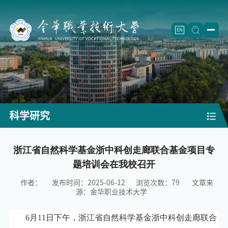
EN
学校概况
学校简介
二级学院
学校章程
信息工程学院
（怀卡托国际学院）
招生就业
科学研究
历史沿革
智能制造学院
招生信息
人才培养
现任领导
航空工程学院
继续教育
（成人教育）
专业设置
浙江省自然科学基金浙中科创走廊联合基金项目专
师资队伍
题培训会在我校召开
机构设置
制药工程学院
就业创业
重点专业
师资概况
科学研究
作者：
发布时间：2025-06-12
浏览次数：
79
文章来
建筑工程学院
教学改革
团队建设
重点学科
合作交流
源：金华职业技术大学
农学院
精品课程
正高名录
科研机构
校企合作
校园文化
6月11日下午，
浙江省自然科学基金浙中科创走廊联合
师范学院
重点教材
人才梯队